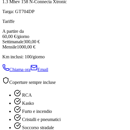
1.3 Mhev 158 N-Connecta Xtronic
Targa:
GT704DP
Tariffe
A partire da
60,00 €
/giorno
Settimanale
300,00 €
Mensile
1000,00 €
Km inclusi:
100
/giorno
Chiama ora
Email
Coperture sempre incluse
RCA
Kasko
Furto e incendio
Cristalli e pneumatici
Soccorso stradale