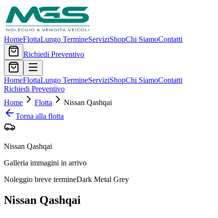
Home
Flotta
Lungo Termine
Servizi
Shop
Chi Siamo
Contatti
Richiedi Preventivo
Home
Flotta
Lungo Termine
Servizi
Shop
Chi Siamo
Contatti
Richiedi Preventivo
Home
Flotta
Nissan
Qashqai
Torna alla flotta
Nissan Qashqai
Galleria immagini in arrivo
Noleggio breve termine
Dark Metal Grey
Nissan
Qashqai