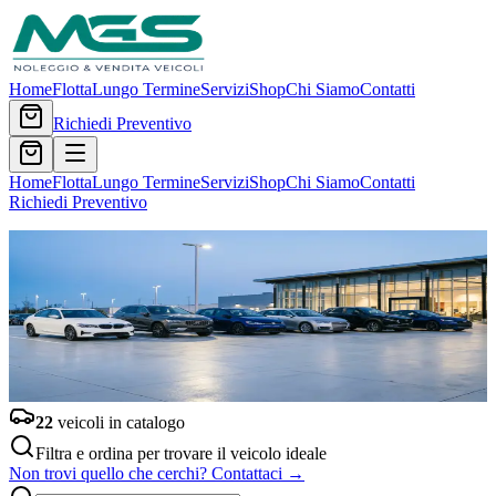
Home
Flotta
Lungo Termine
Servizi
Shop
Chi Siamo
Contatti
Richiedi Preventivo
Home
Flotta
Lungo Termine
Servizi
Shop
Chi Siamo
Contatti
Richiedi Preventivo
Catalogo Veicoli
La Nostra
Flotta
Veicoli selezionati per il noleggio breve, lungo termine e vendita.
Usa i filtri per trovare l'auto perfetta per le tue esigenze.
Home
/
Flotta
22
veicoli in catalogo
Filtra e ordina per trovare il veicolo ideale
Non trovi quello che cerchi? Contattaci →