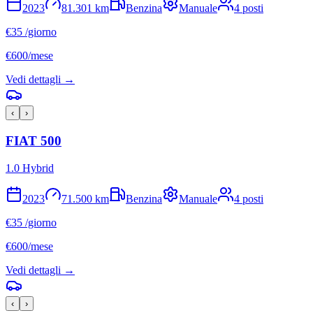
2023
81.301
km
Benzina
Manuale
4
posti
€
35
/giorno
€
600
/mese
Vedi dettagli →
‹
›
FIAT
500
1.0 Hybrid
2023
71.500
km
Benzina
Manuale
4
posti
€
35
/giorno
€
600
/mese
Vedi dettagli →
‹
›