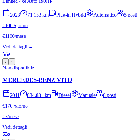
Limited 4xe Auto 190HP
2023
71.133
km
Plug-in Hybrid
Automatico
5
posti
€
100
/giorno
€
1100
/mese
Vedi dettagli →
‹
›
Non disponibile
MERCEDES-BENZ
VITO
2011
834.881
km
Diesel
Manuale
8
posti
€
170
/giorno
€
3
/mese
Vedi dettagli →