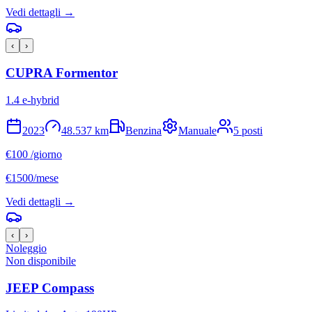
Vedi dettagli →
‹
›
CUPRA
Formentor
1.4 e-hybrid
2023
48.537
km
Benzina
Manuale
5
posti
€
100
/giorno
€
1500
/mese
Vedi dettagli →
‹
›
Noleggio
Non disponibile
JEEP
Compass