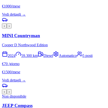
€
1000
/mese
Vedi dettagli →
‹
›
MINI
Countryman
Cooper D Northwood Edition
2024
59.300
km
Diesel
Automatico
5
posti
€
70
/giorno
€
1500
/mese
Vedi dettagli →
‹
›
Non disponibile
JEEP
Compass