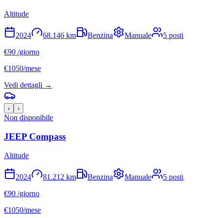
Altitude
2024
68.146
km
Benzina
Manuale
5
posti
€
90
/giorno
€
1050
/mese
Vedi dettagli →
‹
›
Non disponibile
JEEP
Compass
Altitude
2024
81.212
km
Benzina
Manuale
5
posti
€
90
/giorno
€
1050
/mese