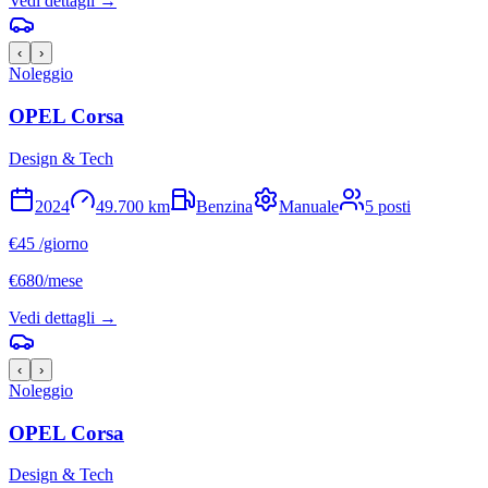
Vedi dettagli →
‹
›
Noleggio
OPEL
Corsa
Design & Tech
2024
49.700
km
Benzina
Manuale
5
posti
€
45
/giorno
€
680
/mese
Vedi dettagli →
‹
›
Noleggio
OPEL
Corsa
Design & Tech