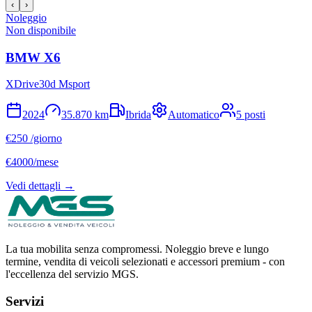
‹
›
Noleggio
Non disponibile
BMW
X6
XDrive30d Msport
2024
35.870
km
Ibrida
Automatico
5
posti
€
250
/giorno
€
4000
/mese
Vedi dettagli →
La tua mobilita senza compromessi. Noleggio breve e lungo
termine, vendita di veicoli selezionati e accessori premium - con
l'eccellenza del servizio MGS.
Servizi