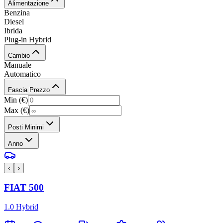
Alimentazione
Benzina
Diesel
Ibrida
Plug-in Hybrid
Cambio
Manuale
Automatico
Fascia Prezzo
Min (€)
Max (€)
Posti Minimi
Anno
‹
›
FIAT
500
1.0 Hybrid