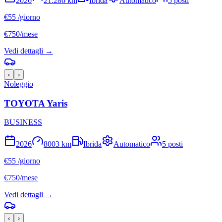
2026
21.286
km
Ibrida
Automatico
5
posti
€
55
/giorno
€
750
/mese
Vedi dettagli →
‹
›
Noleggio
TOYOTA
Yaris
BUSINESS
2026
8003
km
Ibrida
Automatico
5
posti
€
55
/giorno
€
750
/mese
Vedi dettagli →
‹
›