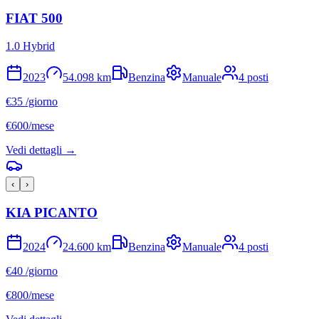
FIAT
500
1.0 Hybrid
2023
54.098
km
Benzina
Manuale
4
posti
€
35
/giorno
€
600
/mese
Vedi dettagli →
‹
›
KIA
PICANTO
2024
24.600
km
Benzina
Manuale
4
posti
€
40
/giorno
€
800
/mese