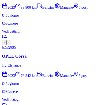
2023
88.800
km
Benzina
Manuale
5
posti
€
45
/giorno
€
680
/mese
Vedi dettagli →
‹
›
Noleggio
OPEL
Corsa
1.2 Elegance
2023
76.242
km
Benzina
Manuale
5
posti
€
45
/giorno
€
680
/mese
Vedi dettagli →