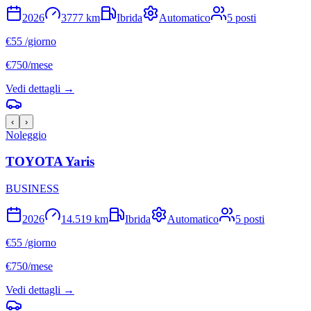
2026
3777
km
Ibrida
Automatico
5
posti
€
55
/giorno
€
750
/mese
Vedi dettagli →
‹
›
Noleggio
TOYOTA
Yaris
BUSINESS
2026
14.519
km
Ibrida
Automatico
5
posti
€
55
/giorno
€
750
/mese
Vedi dettagli →