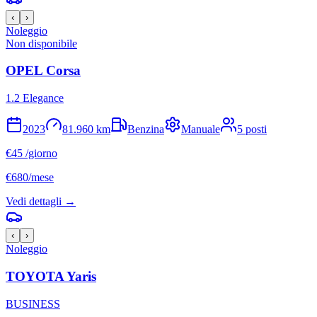
‹
›
Noleggio
Non disponibile
OPEL
Corsa
1.2 Elegance
2023
81.960
km
Benzina
Manuale
5
posti
€
45
/giorno
€
680
/mese
Vedi dettagli →
‹
›
Noleggio
TOYOTA
Yaris
BUSINESS