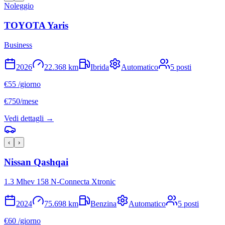
Noleggio
TOYOTA
Yaris
Business
2026
22.368
km
Ibrida
Automatico
5
posti
€
55
/giorno
€
750
/mese
Vedi dettagli →
‹
›
Nissan
Qashqai
1.3 Mhev 158 N-Connecta Xtronic
2024
75.698
km
Benzina
Automatico
5
posti
€
60
/giorno