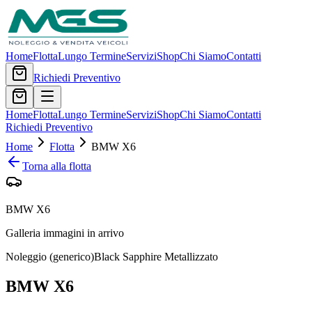
Home
Flotta
Lungo Termine
Servizi
Shop
Chi Siamo
Contatti
Richiedi Preventivo
Home
Flotta
Lungo Termine
Servizi
Shop
Chi Siamo
Contatti
Richiedi Preventivo
Home
Flotta
BMW
X6
Torna alla flotta
BMW X6
Galleria immagini in arrivo
Noleggio (generico)
Black Sapphire Metallizzato
BMW
X6