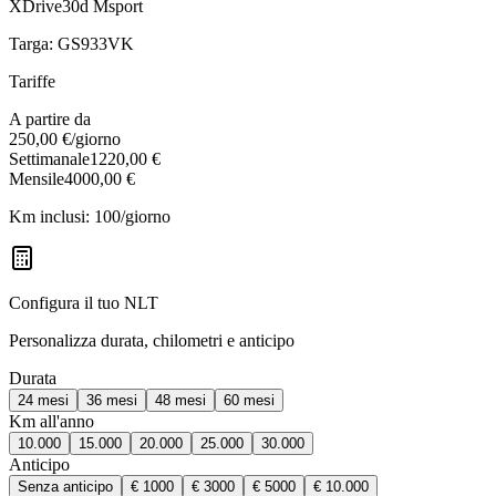
XDrive30d Msport
Targa:
GS933VK
Tariffe
A partire da
250,00 €
/giorno
Settimanale
1220,00 €
Mensile
4000,00 €
Km inclusi:
100
/giorno
Configura il tuo NLT
Personalizza durata, chilometri e anticipo
Durata
24
mesi
36
mesi
48
mesi
60
mesi
Km all'anno
10
.000
15
.000
20
.000
25
.000
30
.000
Anticipo
Senza anticipo
€ 1000
€ 3000
€ 5000
€ 10.000