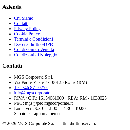
Azienda
Chi Siamo
Contatti
Privacy Policy
Cookie Policy
Termini e Condizioni
Esercita diritti GDPR
Condizioni di Vendita
Condizioni di Noleggio
Contatti
MGS Corporate S.r.l.
Via Padre Vitale 77, 00125 Roma (RM)
Tel.
346 871 0252
info@mgscorporate.it
P.IVA / C.F.:
16154661009
· REA:
RM - 1638025
PEC:
mgs@pec.mgscorporate.it
Lun - Ven: 9:30 - 13:00 · 14:30 - 19:00
Sabato: su appuntamento
©
2026
MGS Corporate S.r.l. Tutti i diritti riservati.